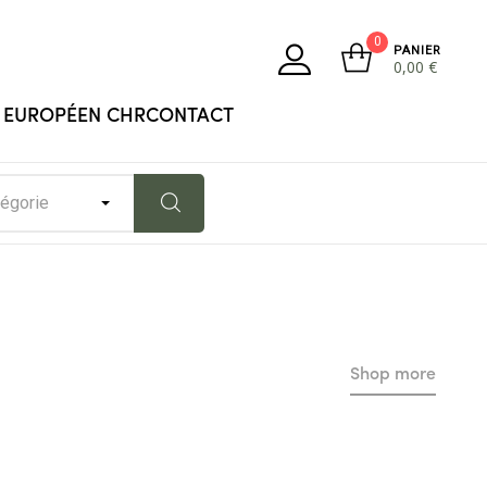
0
PANIER
0,00
€
 EUROPÉEN CHR
CONTACT
tégorie
Shop more