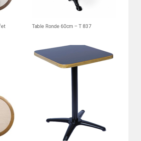
fet
Table Ronde 60cm – T 837
Table
T 834