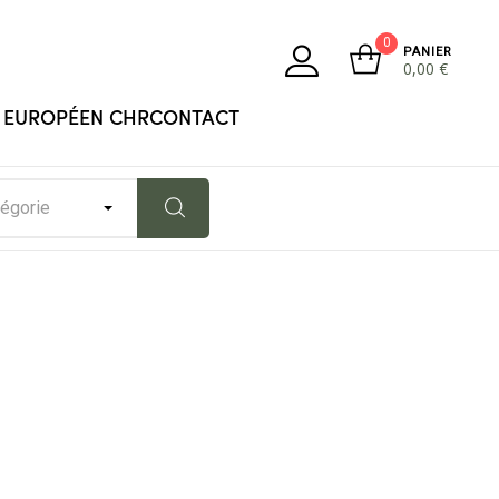
0
PANIER
0,00
€
 EUROPÉEN CHR
CONTACT
tégorie