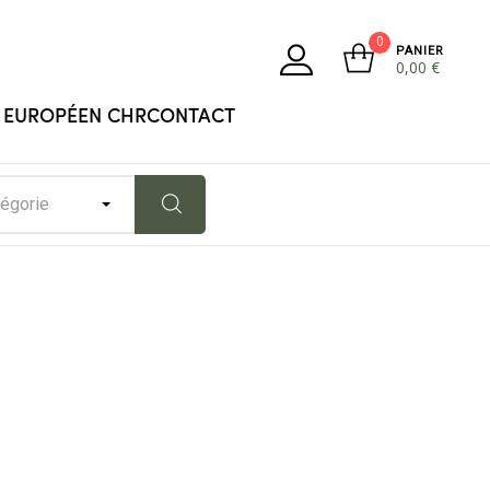
0
PANIER
0,00
€
 EUROPÉEN CHR
CONTACT
tégorie