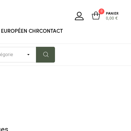
0
PANIER
0,00
€
 EUROPÉEN CHR
CONTACT
tégorie
ues