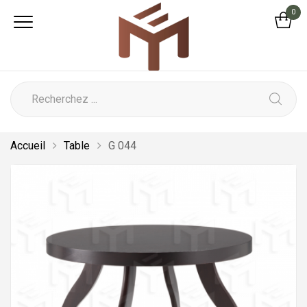
0
Accueil
Table
G 044