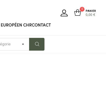
0
PANIER
0,00
€
 EUROPÉEN CHR
CONTACT
tégorie